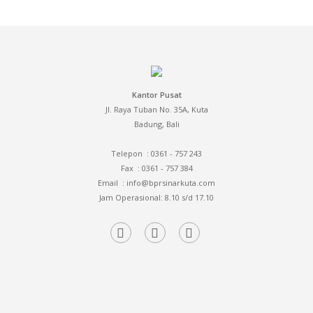
Kantor Pusat
Jl. Raya Tuban No. 35A, Kuta
Badung, Bali
Telepon : 0361 - 757 243
Fax
: 0361 - 757 384
Email
: info@bprsinarkuta.com
Jam Operasional: 8.10 s/d 17.10