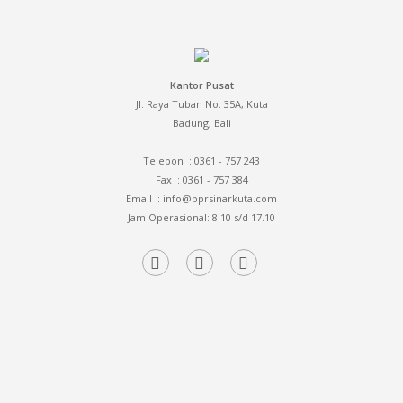
Kantor Pusat
Jl. Raya Tuban No. 35A, Kuta
Badung, Bali
Telepon : 0361 - 757 243
Fax
: 0361 - 757 384
Email
: info@bprsinarkuta.com
Jam Operasional: 8.10 s/d 17.10