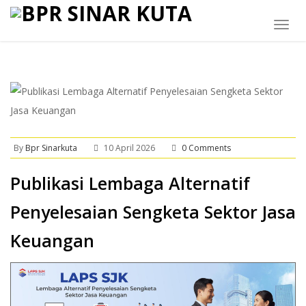
Togg
navig
By
Bpr Sinarkuta
10 April 2026
0 Comments
Publikasi Lembaga Alternatif
Penyelesaian Sengketa Sektor Jasa
Keuangan